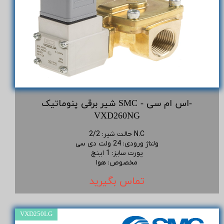
شیر برقی پنوماتیک SMC - اس ام سی-
VXD260NG
2/2 N.C
حالت شیر
:
ولتاژ ورودی
:
24 ولت دی سی
پورت سایز
:
1 اینچ
مخصوص
:
هوا
تماس بگیرید
VXD250LG