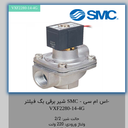
VXF2280-14-4G
شیر برقی بگ فیلتر SMC - اس ام سی-
VXF2280-14-4G
حالت شیر
:
2/2
ولتاژ ورودی
:
220 ولت