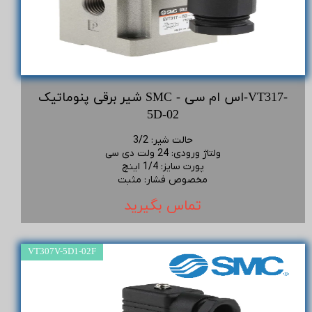
شیر برقی پنوماتیک SMC - اس ام سی-VT317-
5D-02
حالت شیر
:
3/2
ولتاژ ورودی
:
24 ولت دی سی
پورت سایز
:
1/4 اینچ
مخصوص فشار
:
مثبت
تماس بگیرید
VT307V-5D1-02F