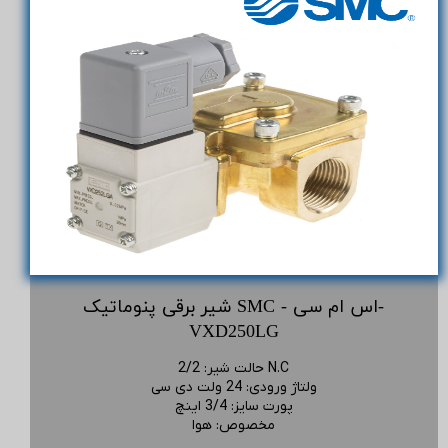
شیر برقی پنوماتیک SMC - اس ام سی-
VXD250LG
2/2 N.C
حالت شیر
:
ولتاژ ورودی
:
24 ولت دی سی
پورت سایز
:
3/4 اینچ
مخصوص
:
هوا