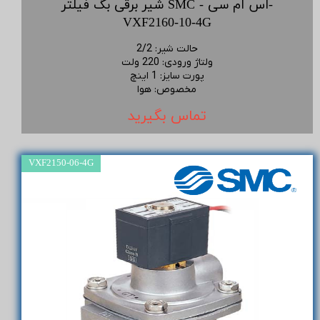
شیر برقی بگ فیلتر SMC - اس ام سی-
VXF2160-10-4G
حالت شیر
:
2/2
ولتاژ ورودی
:
220 ولت
پورت سایز
:
1 اینچ
مخصوص
:
هوا
تماس بگیرید
VXF2150-06-4G