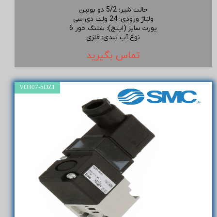
حالت شیر
:
5/2 دو بوبین
ولتاژ ورودی
:
24 ولت دی سی
پورت سایز (اینچ)
:
شلنگ خور 6
نوع آب بندی
:
فلزی
تماس بگیرید
VO307-5DZ1