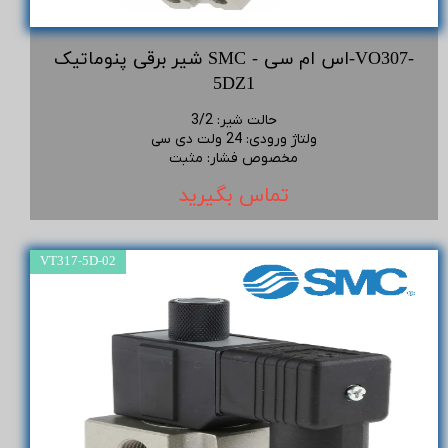
شیر برقی پنوماتیک SMC - اس ام سی-VO307-
5DZ1
حالت شیر
:
3/2
ولتاژ ورودی
:
24 ولت دی سی
مخصوص فشار
:
مثبت
تماس بگیرید
VT317-5D-02