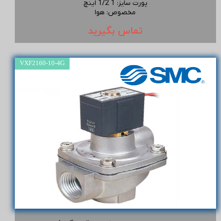
پورت سایز
:
1 1/2 اینچ
مخصوص
:
هوا
تماس بگیرید
VXF2160-10-4G