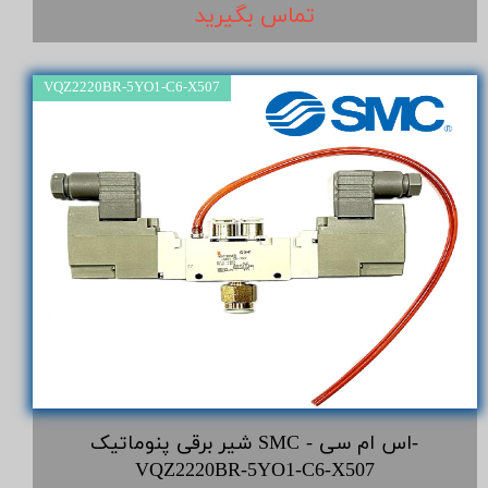
تماس بگیرید
VQZ2220BR-5YO1-C6-X507
شیر برقی پنوماتیک SMC - اس ام سی-
VQZ2220BR-5YO1-C6-X507