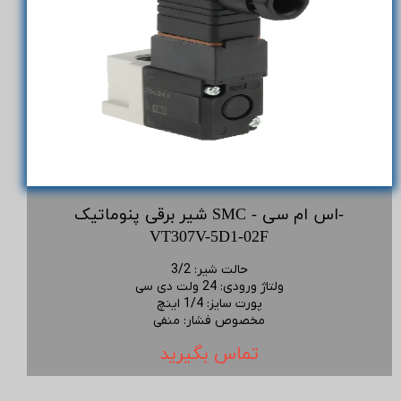
شیر برقی پنوماتیک SMC - اس ام سی-
VT307V-5D1-02F
حالت شیر
:
3/2
ولتاژ ورودی
:
24 ولت دی سی
پورت سایز
:
1/4 اینچ
مخصوص فشار
:
منفی
تماس بگیرید