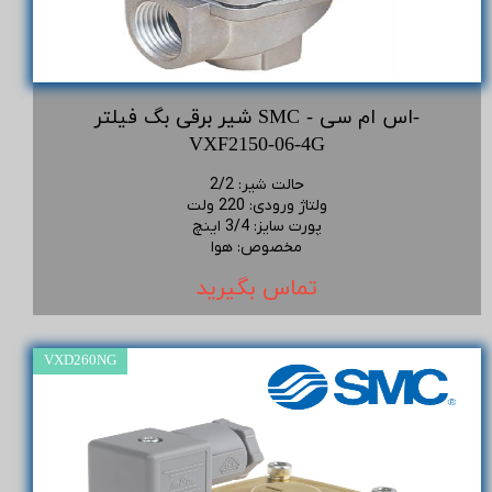
شیر برقی بگ فیلتر SMC - اس ام سی-
VXF2150-06-4G
حالت شیر
:
2/2
ولتاژ ورودی
:
220 ولت
پورت سایز
:
3/4 اینچ
مخصوص
:
هوا
تماس بگیرید
VXD260NG