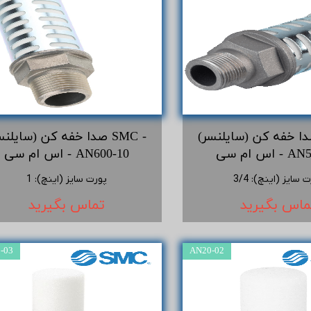
ا خفه کن (سایلنسر) SMC -
صدا خفه کن (سایلنسر) SMC
- AN500-06
اس ام سی - AN600-10
ت سایز (اینچ)
:
3/4
پورت سایز (اینچ)
:
1
ماس بگیرید
تماس بگیرید
-03
AN20-02