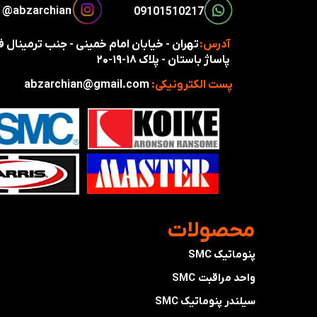
​​​abzarchian@
​​09101510217​​​​​​​
آدرس:
تهران - خیابان امام خمینی - جنب ترمینال
پاساژ باستان - پلاک ۱۸-۱۹-۲۰
پست الکترونیکی:
abzarchian@gmail.com
​محصولات
پنوماتیک SMC
واحد مراقبت SMC
سیلندر پنوماتیک SMC