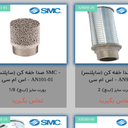
1-01
AN900-20
ا خفه کن (سایلنسر) SMC -
صدا خفه کن (سایلنسر) SMC
- AN900-20
اس ام سی - AN101-01
رت سایز (اینچ)
:
2
پورت سایز (اینچ)
:
1/8
ماس بگیرید
تماس بگیرید
0-10
AN500-06