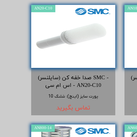
AN20-C10
AN10
 -
صدا خفه کن (سایلنسر) SMC -
اس ام سی - AN20-C10
پورت سایز (اینچ)
:
شلنگ 10
تماس بگیرید
AN800-14
AN60