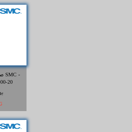
صد
اس ام سی 
پو
ت