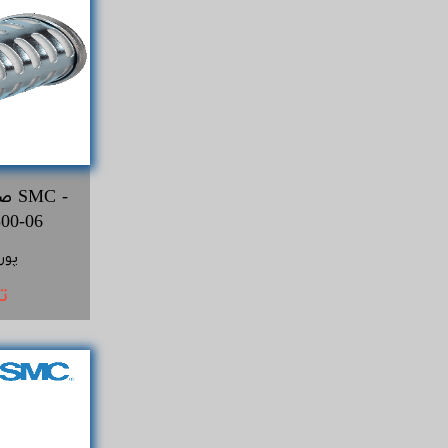
صد
اس ام سی 
پور
ت