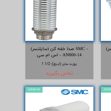
 -
صدا خفه کن (سایلنسر) SMC -
اس ام سی - AN800-14
پورت سایز (اینچ)
:
1/2 1
تماس بگیرید
AN40-04
AN30