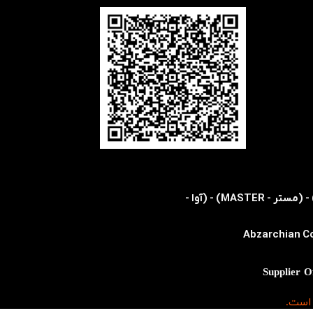
​​اولین و تنها نمایندگی رسمی شرکت های (اس ام سی - SMC) - (هریس - HARRIS) - (کویکه - KOIKE) - (مستر - MASTER) - (آوا -
Abzarchian Co
 است.