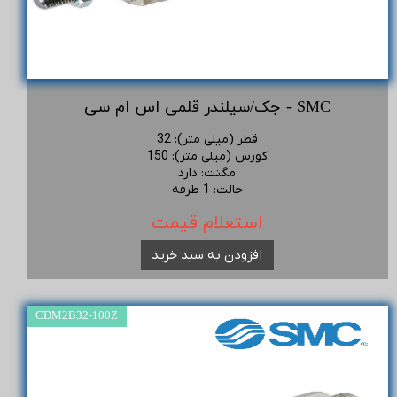
جک/سیلندر قلمی اس ام سی - SMC
قطر (میلی متر)
:
32
کورس (میلی متر)
:
150
مگنت
:
دارد
حالت
:
1 طرفه
استعلام قیمت
افزودن به سبد خرید
CDM2B32-100Z