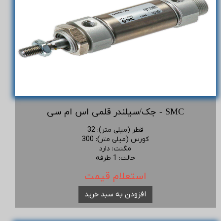
جک/سیلندر قلمی اس ام سی - SMC
قطر (میلی متر)
:
32
کورس (میلی متر)
:
300
مگنت
:
دارد
حالت
:
1 طرفه
استعلام قیمت
افزودن به سبد خرید