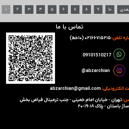
عدی
۱۰
۹
۸
۷
۶
۵
۴
۳
۲
۱
تماس با ما
ره تلفن:
۰۲۱۶۶۷۱۵۲۱۵ (۱۰خط)
​​09101510217​​​​​​​
​​​abzarchian@
 الکترونیکی:
abzarchian@gmail.com
س:
تهران - خیابان امام خمینی - جنب ترمینال فیاض بخش
اژ باستان - پلاک ۱۸-۱۹-۲۰