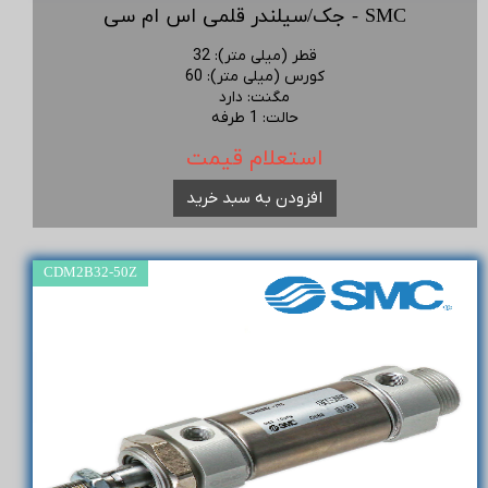
جک/سیلندر قلمی اس ام سی - SMC
قطر (میلی متر)
:
32
کورس (میلی متر)
:
60
مگنت
:
دارد
حالت
:
1 طرفه
استعلام قیمت
افزودن به سبد خرید
CDM2B32-50Z