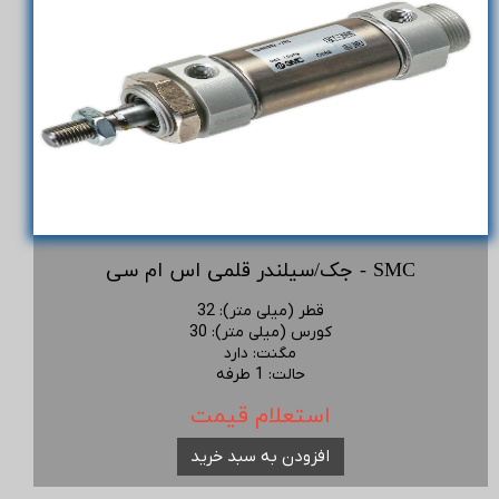
جک/سیلندر قلمی اس ام سی - SMC
قطر (میلی متر)
:
32
کورس (میلی متر)
:
30
مگنت
:
دارد
حالت
:
1 طرفه
استعلام قیمت
افزودن به سبد خرید