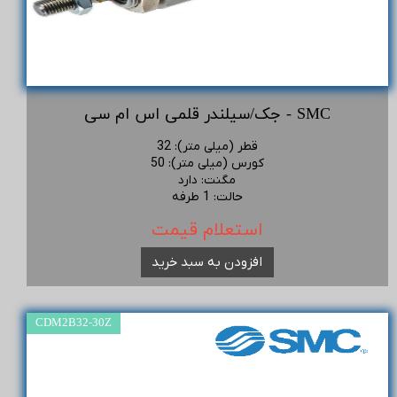
جک/سیلندر قلمی اس ام سی - SMC
قطر (میلی متر)
:
32
کورس (میلی متر)
:
50
مگنت
:
دارد
حالت
:
1 طرفه
استعلام قیمت
افزودن به سبد خرید
CDM2B32-30Z