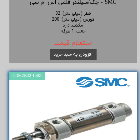
جک/سیلندر قلمی اس ام سی - SMC
قطر (میلی متر)
:
32
کورس (میلی متر)
:
200
مگنت
:
دارد
حالت
:
1 طرفه
استعلام قیمت
افزودن به سبد خرید
CDM2B32-150Z