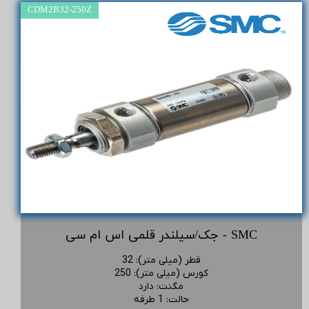
CDM2B32-250Z
جک/سیلندر قلمی اس ام سی - SMC
قطر (میلی متر)
:
32
کورس (میلی متر)
:
250
مگنت
:
دارد
حالت
:
1 طرفه