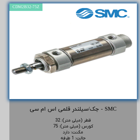
CDM2B32-75Z
جک/سیلندر قلمی اس ام سی - SMC
قطر (میلی متر)
:
32
کورس (میلی متر)
:
75
مگنت
:
دارد
حالت
:
1 طرفه