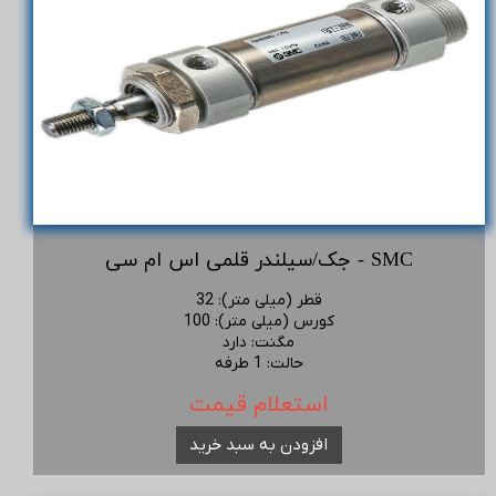
جک/سیلندر قلمی اس ام سی - SMC
قطر (میلی متر)
:
32
کورس (میلی متر)
:
100
مگنت
:
دارد
حالت
:
1 طرفه
استعلام قیمت
افزودن به سبد خرید