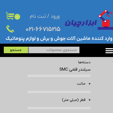
حساب کاربری من
ورود
/
ثبت نام
۰
تغییر گذر واژه
۰۲۱-۶۶۷۱۵۲۱۵​​​​​​​
سفارشات
​وارد کننده ماشین آلات جوش و برش و لوازم پنوماتیک
خروج از حساب کاربری
جستجو
دسته‌ها
سیلندر قلمی SMC
حالت
قطر (میلی متر)