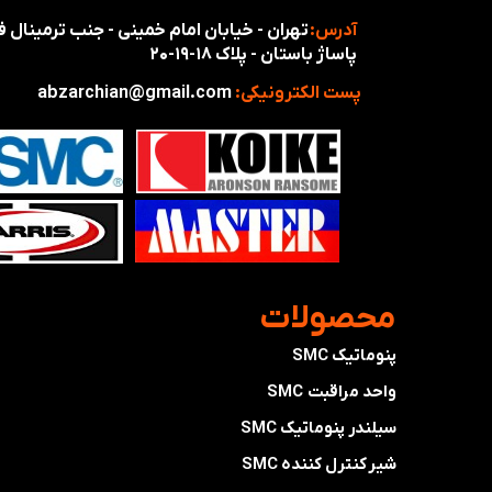
آدرس:
تهران - خیابان امام خمینی - جنب ترمینال
پاساژ باستان - پلاک ۱۸-۱۹-۲۰
پست الکترونیکی:
abzarchian@gmail.com
​محصولات
پنوماتیک SMC
واحد مراقبت SMC
سیلندر پنوماتیک SMC
شیر کنترل کننده SMC