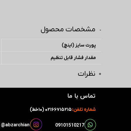
مشخصات محصول
پورت سایز (اینچ)
مقدار فشار قابل تنظیم
نظرات
تماس با ما
شماره تلفن:
۰۲۱۶۶۷۱۵۲۱۵ (۱۰خط)
​​​abzarchian@
​​09101510217​​​​​​​