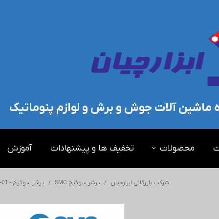
ده ماشین آلات جوش و برش و لوازم پنوماتیک
ت
محصولات
تخفیف ها و پیشنهادات
آموزش
شرکت بازرگانی ابزارچیان
پرشر سوئیچ SMC
پرشر سوئیچ - IS10-01