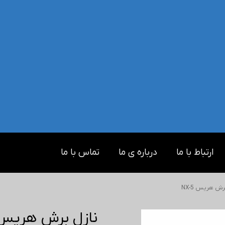
ارتباط با ما
درباره ی ما
تماس با ما
رش هریس NX-5
نازل برش هریس X-5