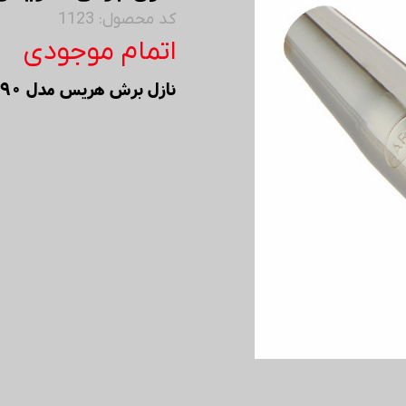
کد محصول: 1123
اتمام موجودی
نازل برش هریس مدل 6290-NX