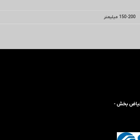
150-200 میلیمتر
 فیاض بخش -