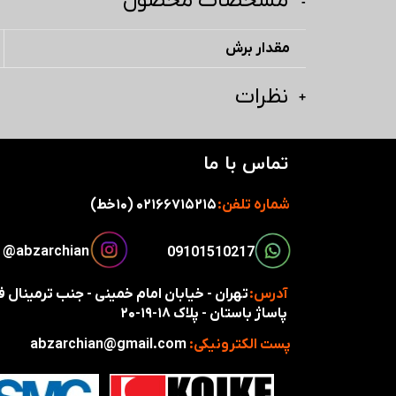
مشخصات محصول
مقدار برش
نظرات
تماس با ما
شماره تلفن:
۰۲۱۶۶۷۱۵۲۱۵ (۱۰خط)
​​​abzarchian@
​​09101510217​​​​​​​
آدرس:
تهران - خیابان امام خمینی - جنب ترمینال
پاساژ باستان - پلاک ۱۸-۱۹-۲۰
پست الکترونیکی:
abzarchian@gmail.com