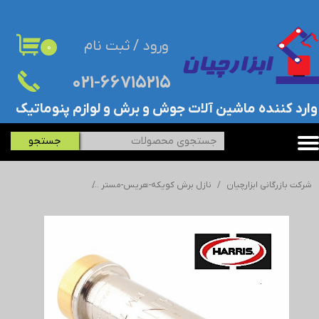
حساب کاربری من
ورود
/
ثبت نام
۰
تغییر گذر واژه
۰۲۱-۶۶۷۱۵۲۱۵​​​​​​​
سفارشات
​وارد کننده ماشین آلات جوش و برش و لوازم پنوماتیک
خروج از حساب کاربری
جستجو
شرکت بازرگانی ابزارچیان
نازل برش کویکه-هریس-مستر
نازل برش هریس NFF-4