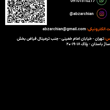
​​09101510217​​​​​​​
​​​abzarchian@
 الکترونیکی:
abzarchian@gmail.com
س:
تهران - خیابان امام خمینی - جنب ترمینال فیاض بخش
اژ باستان - پلاک ۱۸-۱۹-۲۰