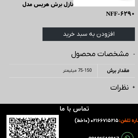
نازل برش هریس مدل
6290-NFF
افزودن به سبد خرید
مشخصات محصول
مقدار برش
75-150 میلیمتر
نظرات
تماس با ما
ره تلفن:
۰۲۱۶۶۷۱۵۲۱۵ (۱۰خط)