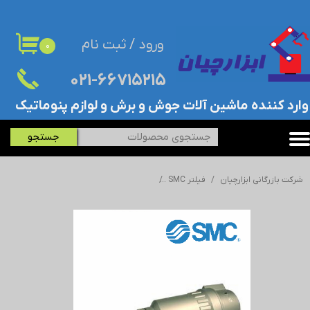
حساب کاربری من
ورود
/
ثبت نام
۰
تغییر گذر واژه
۰۲۱-۶۶۷۱۵۲۱۵​​​​​​​
سفارشات
​وارد کننده ماشین آلات جوش و برش و لوازم پنوماتیک
خروج از حساب کاربری
جستجو
شرکت بازرگانی ابزارچیان
فیلتر SMC
فیلتر هوا 5 میکرون اس ام سی - SMC سایز 2 اینچ