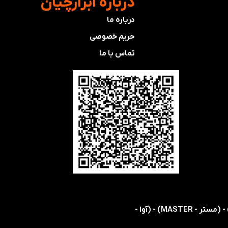
​درباره ابزارچیان
درباره ما
حریم خصوصی
تماس با ما
​​اولین و تنها نمایندگی رسمی شرکت های (اس ام سی - SMC) - (هریس - HARRIS) - (کویکه - KOIKE) - (مستر - MASTER) - (آوا -