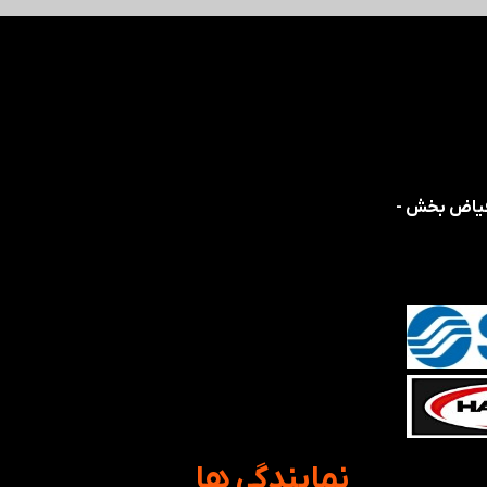
 فیاض بخش -
​نمایندگی ها