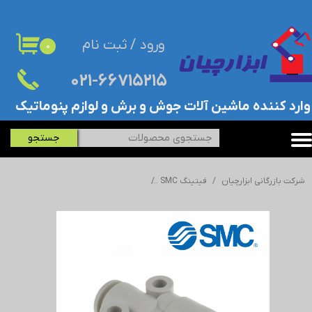
حساب کاربری من
ورود
/
ثبت نام
۰
تغییر گذر واژه
۰۲۱-۶۶۷۱۵۲۱۵​​​​​​​
سفارشات
​وارد کننده ماشین آلات جوش و برش و لوازم پنوماتیک
خروج از حساب کاربری
جستجو
شرکت بازرگانی ابزارچیان
فیتینگ SMC
فیتینگ پنوماتیک (اتصال پنوماتیک) SMC - اس ام سی - KQ2U04-06A