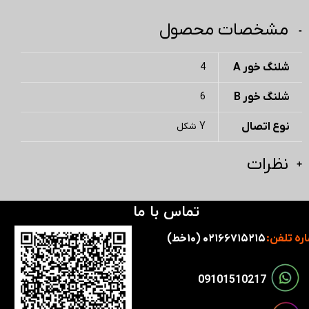
مشخصات محصول
شلنگ خور A
4
شلنگ خور B
6
نوع اتصال
Y شکل
نظرات
تماس با ما
ره تلفن:
۰۲۱۶۶۷۱۵۲۱۵ (۱۰خط)
​​09101510217​​​​​​​