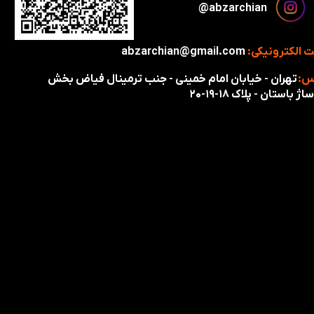
​​​abzarchian@
 الکترونیکی:
abzarchian@gmail.com
س:
تهران - خیابان امام خمینی - جنب ترمینال فیاض بخش
اژ باستان - پلاک ۱۸-۱۹-۲۰