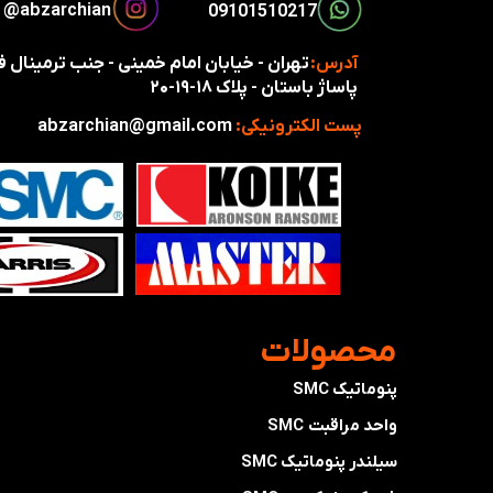
​​​abzarchian@
​​09101510217​​​​​​​
آدرس:
تهران - خیابان امام خمینی - جنب ترمینال
پاساژ باستان - پلاک ۱۸-۱۹-۲۰
پست الکترونیکی:
abzarchian@gmail.com
​محصولات
پنوماتیک SMC
واحد مراقبت SMC
سیلندر پنوماتیک SMC