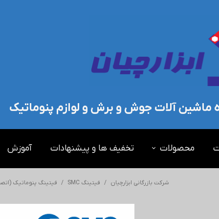
ده ماشین آلات جوش و برش و لوازم پنوماتیک
ت
محصولات
تخفیف ها و پیشنهادات
آموزش
شرکت بازرگانی ابزارچیان
فیتینگ SMC
فیتینگ پنوماتیک (اتصال پنوماتیک) SMC -