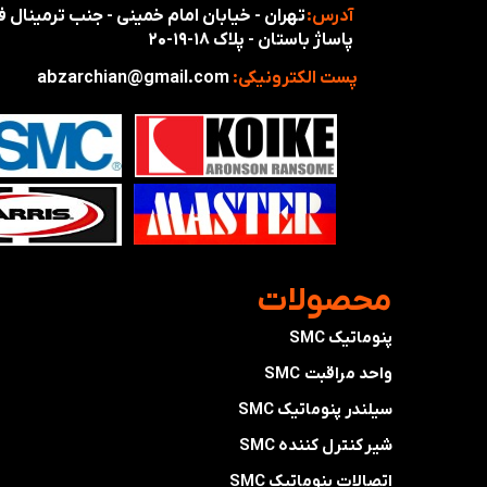
آدرس:
تهران - خیابان امام خمینی - جنب ترمینال
پاساژ باستان - پلاک ۱۸-۱۹-۲۰
پست الکترونیکی:
abzarchian@gmail.com
​محصولات
پنوماتیک SMC
واحد مراقبت SMC
سیلندر پنوماتیک SMC
شیر کنترل کننده SMC
اتصالات پنوماتیک SMC