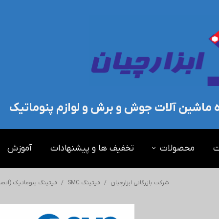
ده ماشین آلات جوش و برش و لوازم پنوماتیک
ت
محصولات
تخفیف ها و پیشنهادات
آموزش
شرکت بازرگانی ابزارچیان
فیتینگ SMC
فیتینگ پنوماتیک (اتصال پنوماتیک) SMC -