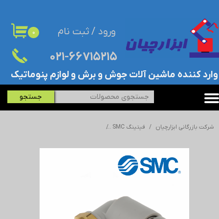
حساب کاربری من
ورود
/
ثبت نام
۰
تغییر گذر واژه
۰۲۱-۶۶۷۱۵۲۱۵​​​​​​​
سفارشات
​وارد کننده ماشین آلات جوش و برش و لوازم پنوماتیک
خروج از حساب کاربری
جستجو
شرکت بازرگانی ابزارچیان
فیتینگ SMC
فیتینگ پنوماتیک (اتصال پنوماتیک) SMC - اس ام سی - KQ2L06-03A