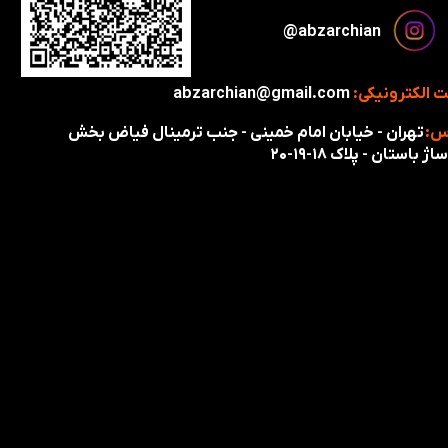
​​​abzarchian@
 الکترونیکی:
abzarchian@gmail.com
س:
تهران - خیابان امام خمینی - جنب ترمینال فیاض بخش
اژ باستان - پلاک ۱۸-۱۹-۲۰