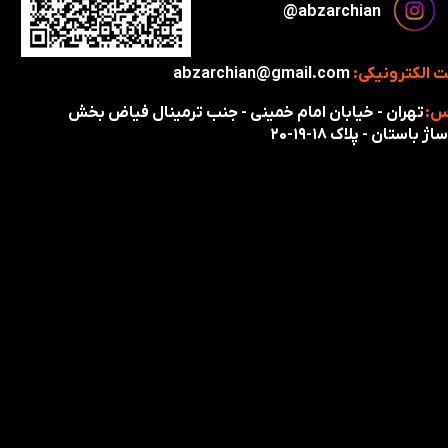
​​​abzarchian@
 الکترونیکی:
abzarchian@gmail.com
س:
تهران - خیابان امام خمینی - جنب ترمینال فیاض بخش
اژ باستان - پلاک ۱۸-۱۹-۲۰