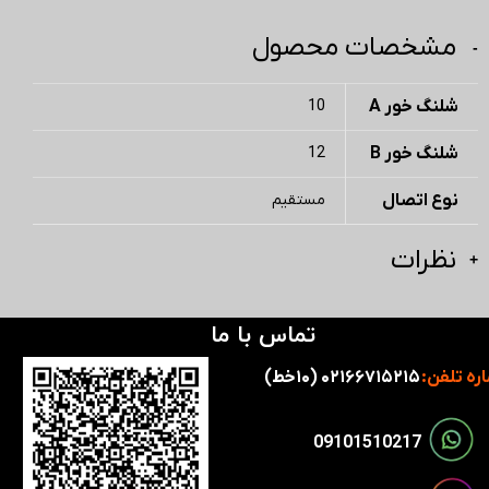
مشخصات محصول
شلنگ خور A
10
شلنگ خور B
12
نوع اتصال
مستقیم
نظرات
تماس با ما
ره تلفن:
۰۲۱۶۶۷۱۵۲۱۵ (۱۰خط)
​​09101510217​​​​​​​