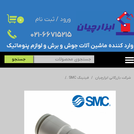
حساب کاربری من
ورود
/
ثبت نام
۰
تغییر گذر واژه
۰۲۱-۶۶۷۱۵۲۱۵​​​​​​​
سفارشات
​وارد کننده ماشین آلات جوش و برش و لوازم پنوماتیک
خروج از حساب کاربری
جستجو
شرکت بازرگانی ابزارچیان
فیتینگ SMC
فیتینگ پنوماتیک (اتصال پنوماتیک) SMC - اس ام سی - KQ2H10-12A