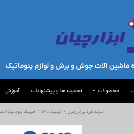
ده ماشین آلات جوش و برش و لوازم پنوماتیک
ت
محصولات
تخفیف ها و پیشنهادات
آموزش
شرکت بازرگانی ابزارچیان
فیتینگ SMC
فیتینگ پنوماتیک (اتصال پنوماتیک) SMC -