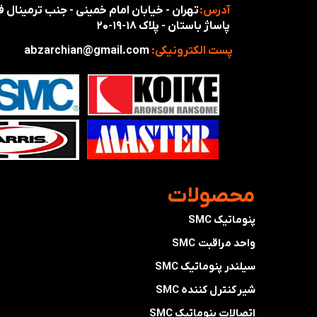
آدرس:
تهران - خیابان امام خمینی - جنب ترمینال
پاساژ باستان - پلاک ۱۸-۱۹-۲۰
پست الکترونیکی:
abzarchian@gmail.com
​محصولات
پنوماتیک SMC
واحد مراقبت SMC
سیلندر پنوماتیک SMC
شیر کنترل کننده SMC
اتصالات پنوماتیک SMC