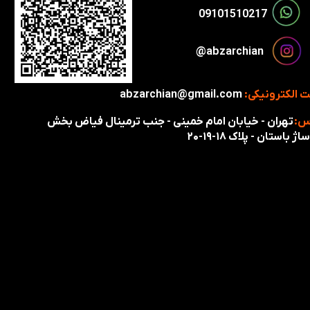
​​09101510217​​​​​​​
​​​abzarchian@
 الکترونیکی:
abzarchian@gmail.com
س:
تهران - خیابان امام خمینی - جنب ترمینال فیاض بخش
اژ باستان - پلاک ۱۸-۱۹-۲۰