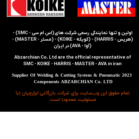
​​اولین و تنها نمایندگی رسمی شرکت های (اس ام سی - SMC) -
(هریس - HARRIS) - (کویکه - KOIKE) - (مستر - MASTER) -
(آوا - AVA) در ایران
Abzarchian Co. Ltd are the official representative of
SMC - KOIKE - HARRIS - MASTER - AVA in iran
2023 Supplier Of Welding & Cutting System & Pneumatic
Components ABZARCHIAN Co. LTD
تمام حقوق اين وب‌سايت برای شرکت بازرگانی ابزارچیان (با
مسئولیت محدود) است.