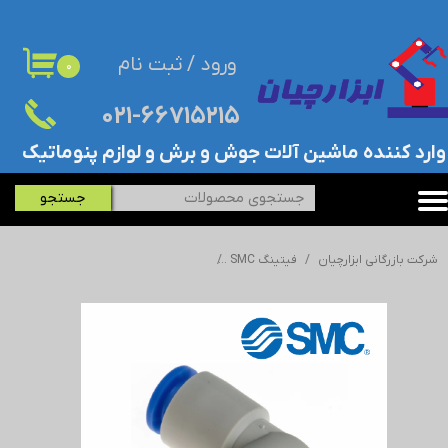
حساب کاربری من
ورود
/
ثبت نام
۰
تغییر گذر واژه
۰۲۱-۶۶۷۱۵۲۱۵​​​​​​​
سفارشات
​وارد کننده ماشین آلات جوش و برش و لوازم پنوماتیک
خروج از حساب کاربری
جستجو
شرکت بازرگانی ابزارچیان
فیتینگ SMC
فیتینگ پنوماتیک (اتصال پنوماتیک) SMC - اس ام سی - KSL06-02S