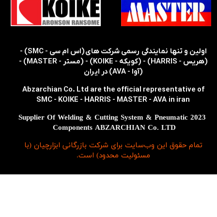
​​اولین و تنها نمایندگی رسمی شرکت های (اس ام سی - SMC) -
(هریس - HARRIS) - (کویکه - KOIKE) - (مستر - MASTER) -
(آوا - AVA) در ایران
Abzarchian Co. Ltd are the official representative of
SMC - KOIKE - HARRIS - MASTER - AVA in iran
2023 Supplier Of Welding & Cutting System & Pneumatic
Components ABZARCHIAN Co. LTD
تمام حقوق اين وب‌سايت برای شرکت بازرگانی ابزارچیان (با
مسئولیت محدود) است.