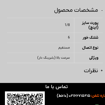
مشخصات محصول
پورت سایز
1/8
(اینچ)
شلنگ خور
6
نوع اتصال
مستقیم
ویژگی
سرعت بالا (بلبرینگ دار)
نظرات
تماس با ما
ره تلفن:
۰۲۱۶۶۷۱۵۲۱۵ (۱۰خط)