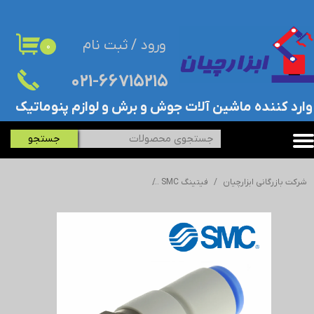
حساب کاربری من
ورود
/
ثبت نام
۰
تغییر گذر واژه
۰۲۱-۶۶۷۱۵۲۱۵​​​​​​​
سفارشات
​وارد کننده ماشین آلات جوش و برش و لوازم پنوماتیک
خروج از حساب کاربری
جستجو
شرکت بازرگانی ابزارچیان
فیتینگ SMC
فیتینگ پنوماتیک (اتصال پنوماتیک) SMC - اس ام سی - KSH06-01S