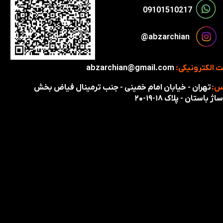
​​09101510217​​​​​​​
​​​abzarchian@
 الکترونیکی:
abzarchian@gmail.com
س:
تهران - خیابان امام خمینی - جنب ترمینال فیاض بخش
اژ باستان - پلاک ۱۸-۱۹-۲۰