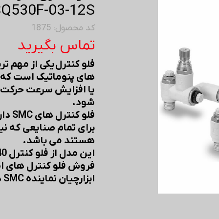
Q530F-03-12S
کد محصول: 1875
تماس بگیرید
فلو کنترل یکی از مهم 
های پنوماتیک است که ب
یا افزایش سرعت حرکت د
شود.
فلو 
برای تمام صنایعی که نیا
هستند می باشد.
این مدل از فلو کنترل 40% در مصرف باد صرفه جویی میکند.
فروش فلو کنترل های اصلی SMC در ابز
ابزارچیان نماینده SMC در ایران.