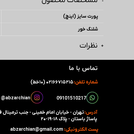
مشخصات محصول
پورت سایز (اینچ)
شلنگ خور
نظرات
تماس با ما
شماره تلفن:
۰۲۱۶۶۷۱۵۲۱۵ (۱۰خط)
​​​abzarchian@
​​09101510217​​​​​​​
آدرس:
تهران - خیابان امام خمینی - جنب ترمینال
پاساژ باستان - پلاک ۱۸-۱۹-۲۰
پست الکترونیکی:
abzarchian@gmail.com