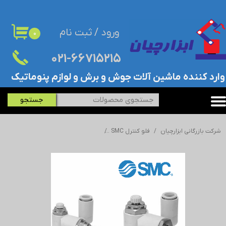
حساب کاربری من
ورود
/
ثبت نام
۰
تغییر گذر واژه
۰۲۱-۶۶۷۱۵۲۱۵​​​​​​​
سفارشات
​وارد کننده ماشین آلات جوش و برش و لوازم پنوماتیک
خروج از حساب کاربری
جستجو
شرکت بازرگانی ابزارچیان
فلو کنترل SMC
فلو رگلاتور SMC - اس ام سی - ASR630F-04-12S