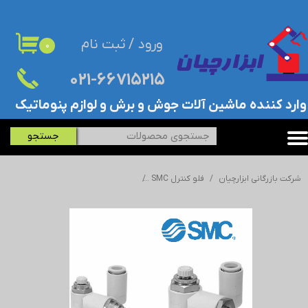
حساب کاربری من
ورود
/
ثبت نام
۰
تغییر گذر واژه
۰۲۱-۶۶۷۱۵۲۱۵​​​​​​​
سفارشات
​وارد کننده ماشین آلات جوش و برش و لوازم پنوماتیک
خروج از حساب کاربری
جستجو
شرکت بازرگانی ابزارچیان
فلو کنترل SMC
فلو رگلاتور SMC - اس ام سی - ASR530F-03-10S