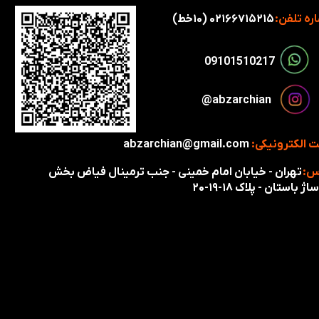
ره تلفن:
۰۲۱۶۶۷۱۵۲۱۵ (۱۰خط)
​​09101510217​​​​​​​
​​​abzarchian@
 الکترونیکی:
abzarchian@gmail.com
س:
تهران - خیابان امام خمینی - جنب ترمینال فیاض بخش
اژ باستان - پلاک ۱۸-۱۹-۲۰