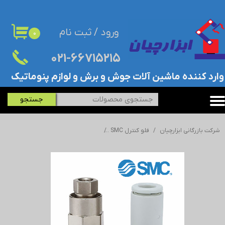
حساب کاربری من
ورود
/
ثبت نام
۰
تغییر گذر واژه
۰۲۱-۶۶۷۱۵۲۱۵​​​​​​​
سفارشات
​وارد کننده ماشین آلات جوش و برش و لوازم پنوماتیک
خروج از حساب کاربری
جستجو
شرکت بازرگانی ابزارچیان
فلو کنترل SMC
فلو کنترل با چک ولو SMC - اس ام سی - ASP530F-03-10S