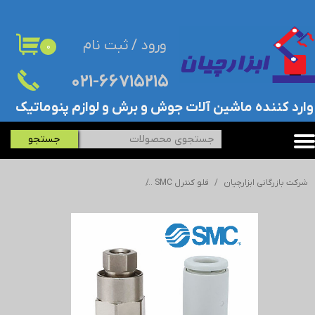
حساب کاربری من
ورود
/
ثبت نام
۰
تغییر گذر واژه
۰۲۱-۶۶۷۱۵۲۱۵​​​​​​​
سفارشات
​وارد کننده ماشین آلات جوش و برش و لوازم پنوماتیک
خروج از حساب کاربری
جستجو
شرکت بازرگانی ابزارچیان
فلو کنترل SMC
فلو کنترل با چک ولو SMC - اس ام سی - ASP430F-02-08S