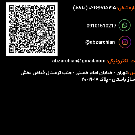
ره تلفن:
۰۲۱۶۶۷۱۵۲۱۵ (۱۰خط)
​​09101510217​​​​​​​
​​​abzarchian@
 الکترونیکی:
abzarchian@gmail.com
س:
تهران - خیابان امام خمینی - جنب ترمینال فیاض بخش
اژ باستان - پلاک ۱۸-۱۹-۲۰