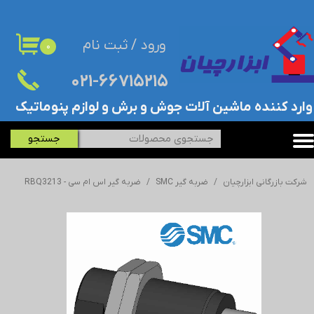
حساب کاربری من
ورود
/
ثبت نام
۰
تغییر گذر واژه
۰۲۱-۶۶۷۱۵۲۱۵​​​​​​​
سفارشات
​وارد کننده ماشین آلات جوش و برش و لوازم پنوماتیک
خروج از حساب کاربری
جستجو
شرکت بازرگانی ابزارچیان
ضربه گیر SMC
ضربه گیر اس ام سی - RBQ3213