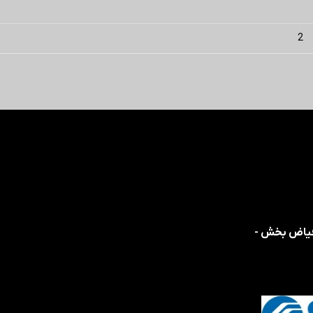
2
 فیاض بخش -