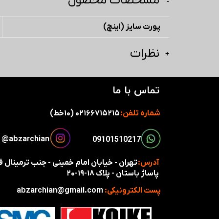
مشخصات محصول
پورت سایز (اینچ)
نظرات
تماس با ما
شماره تلفن:
۰۲۱۶۶۷۱۵۲۱۵ (۱۰خط)
​​​abzarchian@
​​09101510217​​​​​​​
آدرس:
تهران - خیابان امام خمینی - جنب ترمینال
پاساژ باستان - پلاک ۱۸-۱۹-۲۰
پست الکترونیکی:
abzarchian@gmail.com