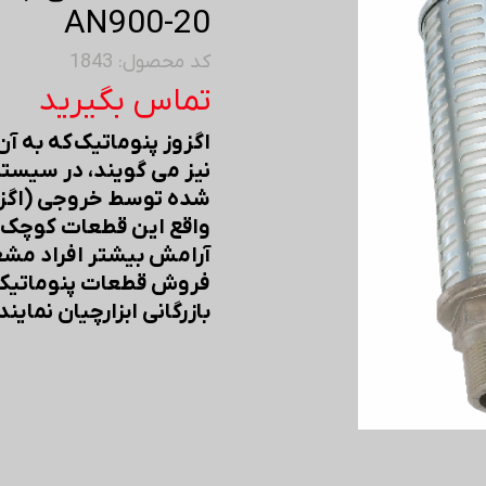
AN900-20
کد محصول: 1843
تماس بگیرید
اگزوز پنوماتیک که به آن
نیز می گویند، در سیست
شده توسط خروجی (اگزو
واقع این قطعات کوچک و 
آرامش بیشتر افراد مشغ
بازرگانی ابزارچیان نماینده SMC - اس ام سی در ا