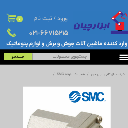
حساب کاربری من
ورود
/
ثبت نام
۰
تغییر گذر واژه
۰۲۱-۶۶۷۱۵۲۱۵​​​​​​​
سفارشات
​وارد کننده ماشین آلات جوش و برش و لوازم پنوماتیک
خروج از حساب کاربری
جستجو
شرکت بازرگانی ابزارچیان
شیر یک طرفه SMC
شیر یک طرفه AK2000-02 - SMC