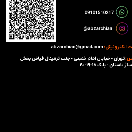
​​09101510217​​​​​​​
​​​abzarchian@
 الکترونیکی:
abzarchian@gmail.com
س:
تهران - خیابان امام خمینی - جنب ترمینال فیاض بخش
اژ باستان - پلاک ۱۸-۱۹-۲۰