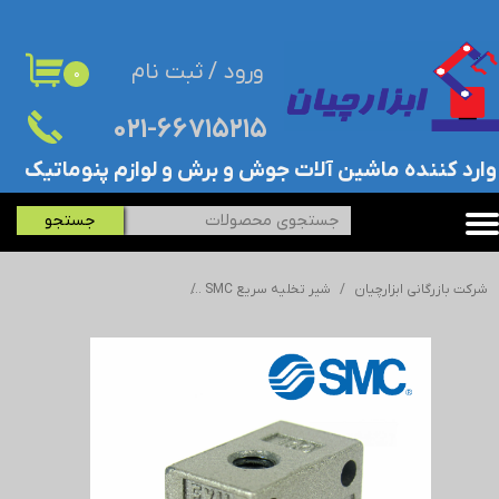
حساب کاربری من
ورود
/
ثبت نام
۰
تغییر گذر واژه
۰۲۱-۶۶۷۱۵۲۱۵​​​​​​​
سفارشات
​وارد کننده ماشین آلات جوش و برش و لوازم پنوماتیک
خروج از حساب کاربری
جستجو
شرکت بازرگانی ابزارچیان
شیر تخلیه سریع SMC
شیر تخلیه سریع AQ1500-M5 - SMC