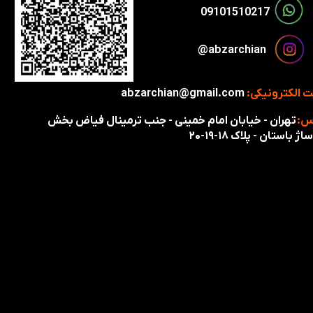
​​09101510217​​​​​​​
​​​abzarchian@
 الکترونیکی:
abzarchian@gmail.com
س:
تهران - خیابان امام خمینی - جنب ترمینال فیاض بخش
اژ باستان - پلاک ۱۸-۱۹-۲۰