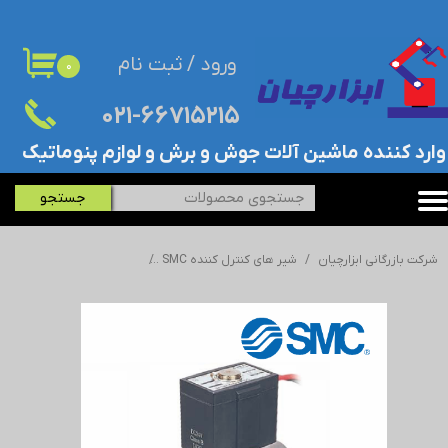
حساب کاربری من
ورود
/
ثبت نام
۰
تغییر گذر واژه
۰۲۱-۶۶۷۱۵۲۱۵​​​​​​​
سفارشات
​وارد کننده ماشین آلات جوش و برش و لوازم پنوماتیک
خروج از حساب کاربری
جستجو
شرکت بازرگانی ابزارچیان
شیر های کنترل کننده SMC
شیر برقی بگ فیلتر SMC - اس ام سی-VXF2150-06-4G