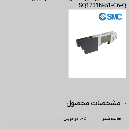
SQ1231N-51-C6-Q
مشخصات محصول
حالت شیر
5/2 دو بوبین