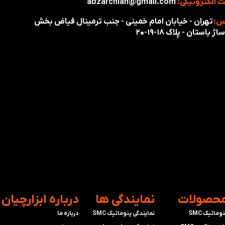
 الکترونیکی:
abzarchian@gmail.com
س:
تهران - خیابان امام خمینی - جنب ترمینال فیاض بخش
اژ باستان - پلاک ۱۸-۱۹-۲۰
محصولات
​نمایندگی ها
​درباره ابزارچیان
وماتیک SMC
نمایندگی پنوماتیک SMC
درباره ما