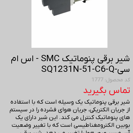
شیر برقی پنوماتیک SMC - اس ام
سی-SQ1231N-51-C6-Q
کد محصول: 1777
تماس بگیرید
شیر برقی پنوماتیک یک وسیله است که با استفاده
از جریان الکتریکی، جریان هوای فشرده را در سیستم
های پنوماتیک کنترل می کند. این شیر دارای یک
بوبین الکترومغناطیسی است که با تغییر وضعیت