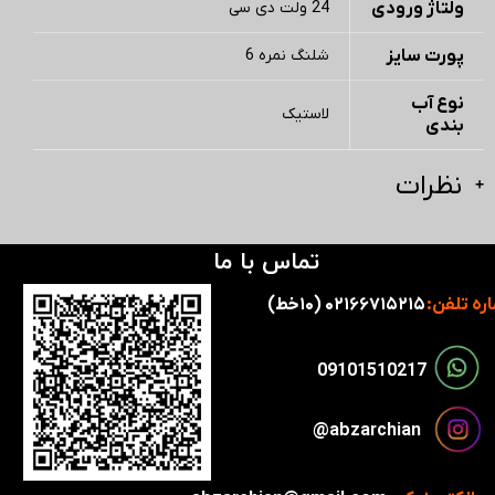
ولتاژ ورودی
24 ولت دی سی
پورت سایز
شلنگ نمره 6
نوع آب
لاستیک
بندی
نظرات
تماس با ما
ره تلفن:
۰۲۱۶۶۷۱۵۲۱۵ (۱۰خط)
​​09101510217​​​​​​​
​​​abzarchian@