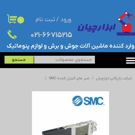
حساب کاربری من
ورود
/
ثبت نام
۰
تغییر گذر واژه
۰۲۱-۶۶۷۱۵۲۱۵​​​​​​​
سفارشات
​وارد کننده ماشین آلات جوش و برش و لوازم پنوماتیک
خروج از حساب کاربری
جستجو
شرکت بازرگانی ابزارچیان
شیر های کنترل کننده SMC
شیر برقی پنوماتیک SMC - اس ام سی-SQ1231N-51-C6-Q