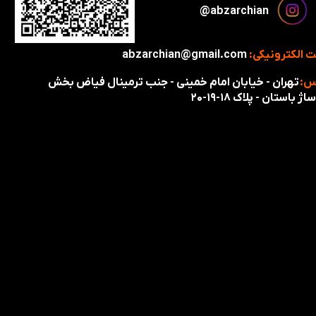
​​​abzarchian@
 الکترونیکی:
abzarchian@gmail.com
س:
تهران - خیابان امام خمینی - جنب ترمینال فیاض بخش
اژ باستان - پلاک ۱۸-۱۹-۲۰