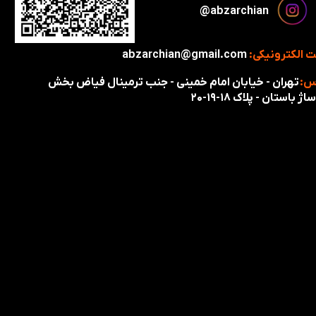
​​​abzarchian@
 الکترونیکی:
abzarchian@gmail.com
س:
تهران - خیابان امام خمینی - جنب ترمینال فیاض بخش
اژ باستان - پلاک ۱۸-۱۹-۲۰