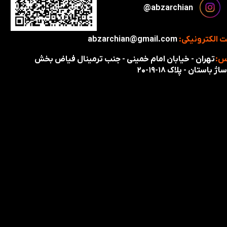
​​​abzarchian@
 الکترونیکی:
abzarchian@gmail.com
س:
تهران - خیابان امام خمینی - جنب ترمینال فیاض بخش
اژ باستان - پلاک ۱۸-۱۹-۲۰