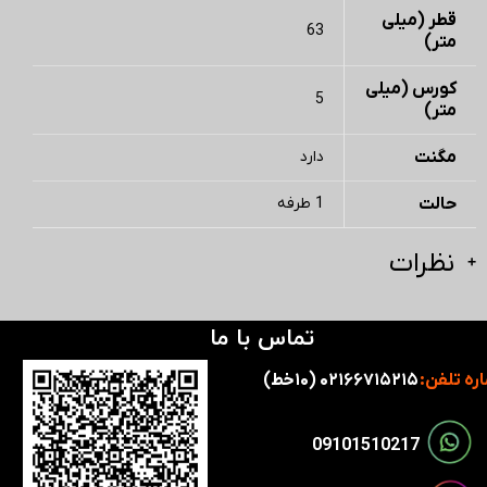
قطر (میلی
63
متر)
کورس (میلی
5
متر)
مگنت
دارد
حالت
1 طرفه
نظرات
تماس با ما
ره تلفن:
۰۲۱۶۶۷۱۵۲۱۵ (۱۰خط)
​​09101510217​​​​​​​