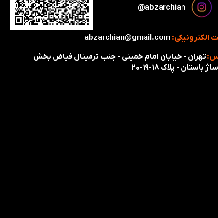
​​​abzarchian@
 الکترونیکی:
abzarchian@gmail.com
س:
تهران - خیابان امام خمینی - جنب ترمینال فیاض بخش
اژ باستان - پلاک ۱۸-۱۹-۲۰