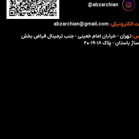
​​​abzarchian@
 الکترونیکی:
abzarchian@gmail.com
س:
تهران - خیابان امام خمینی - جنب ترمینال فیاض بخش
اژ باستان - پلاک ۱۸-۱۹-۲۰