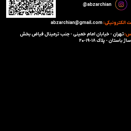
​​​abzarchian@
 الکترونیکی:
abzarchian@gmail.com
س:
تهران - خیابان امام خمینی - جنب ترمینال فیاض بخش
اژ باستان - پلاک ۱۸-۱۹-۲۰