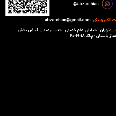
​​​abzarchian@
 الکترونیکی:
abzarchian@gmail.com
س:
تهران - خیابان امام خمینی - جنب ترمینال فیاض بخش
اژ باستان - پلاک ۱۸-۱۹-۲۰