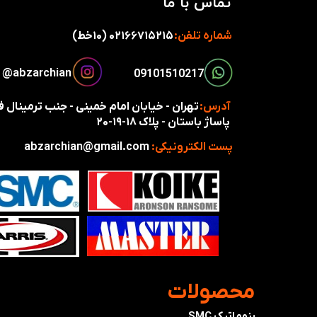
تماس با ما
شماره تلفن:
۰۲۱۶۶۷۱۵۲۱۵ (۱۰خط)
​​​abzarchian@
​​09101510217​​​​​​​
آدرس:
تهران - خیابان امام خمینی - جنب ترمینال
پاساژ باستان - پلاک ۱۸-۱۹-۲۰
پست الکترونیکی:
abzarchian@gmail.com
​محصولات
پنوماتیک SMC