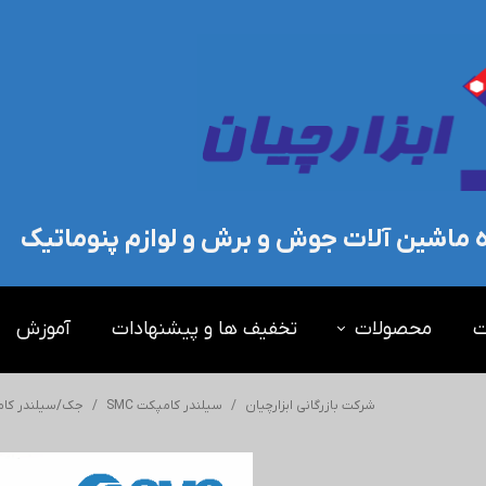
ده ماشین آلات جوش و برش و لوازم پنوماتیک
ت
محصولات
تخفیف ها و پیشنهادات
آموزش
شرکت بازرگانی ابزارچیان
سیلندر کامپکت SMC
جک/سیلندر کامپک