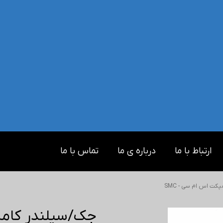
ارتباط با ما
درباره ی ما
تماس با ما
ت اس ام سی - SMC
جک/سیلندر کامپک