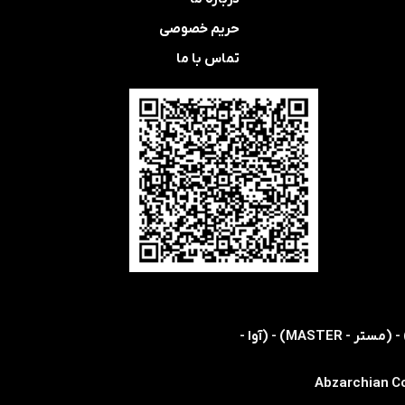
حریم خصوصی
تماس با ما
​​اولین و تنها نمایندگی رسمی شرکت های (اس ام سی - SMC) - (هریس - HARRIS) - (کویکه - KOIKE) - (مستر - MASTER) - (آوا -
Abzarchian Co