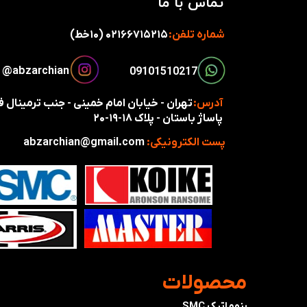
تماس با ما
شماره تلفن:
۰۲۱۶۶۷۱۵۲۱۵ (۱۰خط)
​​​abzarchian@
​​09101510217​​​​​​​
آدرس:
تهران - خیابان امام خمینی - جنب ترمینال
پاساژ باستان - پلاک ۱۸-۱۹-۲۰
پست الکترونیکی:
abzarchian@gmail.com
​محصولات
پنوماتیک SMC