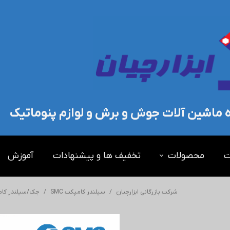
ده ماشین آلات جوش و برش و لوازم پنوماتیک
ت
محصولات
تخفیف ها و پیشنهادات
آموزش
شرکت بازرگانی ابزارچیان
سیلندر کامپکت SMC
جک/سیلندر کامپک