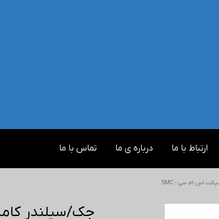
ارتباط با ما
درباره ی ما
تماس با ما
ت اس ام سی - SMC
جک/سیلندر کامپک