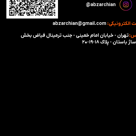
​​​abzarchian@
 الکترونیکی:
abzarchian@gmail.com
س:
تهران - خیابان امام خمینی - جنب ترمینال فیاض بخش
اژ باستان - پلاک ۱۸-۱۹-۲۰