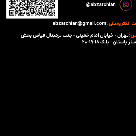
​​​abzarchian@
 الکترونیکی:
abzarchian@gmail.com
س:
تهران - خیابان امام خمینی - جنب ترمینال فیاض بخش
اژ باستان - پلاک ۱۸-۱۹-۲۰