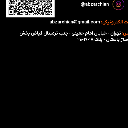
​​​abzarchian@
 الکترونیکی:
abzarchian@gmail.com
س:
تهران - خیابان امام خمینی - جنب ترمینال فیاض بخش
اژ باستان - پلاک ۱۸-۱۹-۲۰