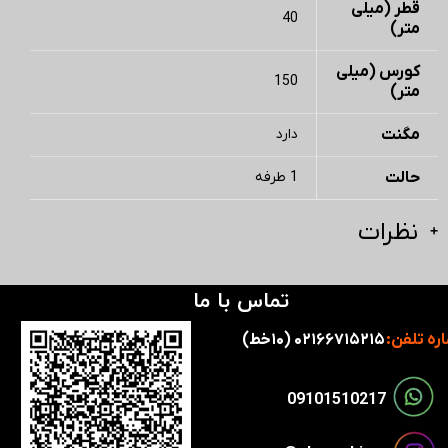
قطر (میلی
40
متر)
کورس (میلی
150
متر)
مگنت
دارد
حالت
1 طرفه
نظرات
تماس با ما
ره تلفن:
۰۲۱۶۶۷۱۵۲۱۵ (۱۰خط)
​​09101510217​​​​​​​