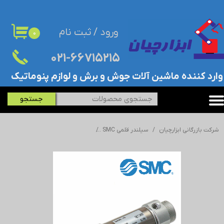
حساب کاربری من
ورود
/
ثبت نام
۰
تغییر گذر واژه
۰۲۱-۶۶۷۱۵۲۱۵​​​​​​​
سفارشات
​وارد کننده ماشین آلات جوش و برش و لوازم پنوماتیک
خروج از حساب کاربری
جستجو
شرکت بازرگانی ابزارچیان
سیلندر قلمی SMC
جک/سیلندر قلمی اس ام سی - SMC