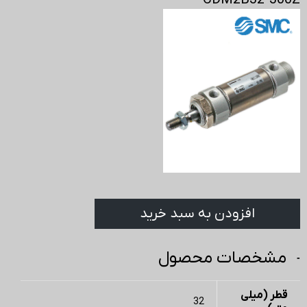
CDM2B32-300Z
افزودن به سبد خرید
مشخصات محصول
قطر (میلی
32