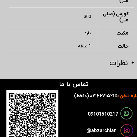
متر)
کورس (میلی
300
متر)
مگنت
دارد
حالت
1 طرفه
نظرات
تماس با ما
ره تلفن:
۰۲۱۶۶۷۱۵۲۱۵ (۱۰خط)
​​09101510217​​​​​​​
​​​abzarchian@