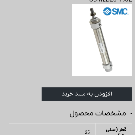
CDM2B25-190Z
افزودن به سبد خرید
مشخصات محصول
قطر (میلی
25