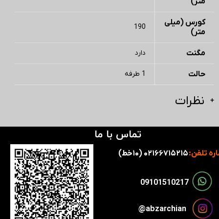
متر)
کورس (میلی
190
متر)
مگنت
دارد
حالت
1 طرفه
نظرات
تماس با ما
ره تلفن:
۰۲۱۶۶۷۱۵۲۱۵ (۱۰خط)
​​09101510217​​​​​​​
​​​abzarchian@