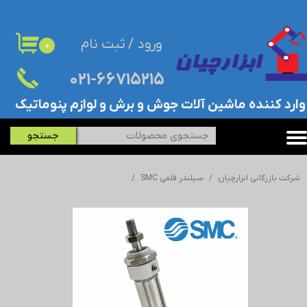
حساب کاربری من
ورود
/
ثبت نام
۰
تغییر گذر واژه
۰۲۱-۶۶۷۱۵۲۱۵​​​​​​​
سفارشات
​وارد کننده ماشین آلات جوش و برش و لوازم پنوماتیک
خروج از حساب کاربری
جستجو
شرکت بازرگانی ابزارچیان
سیلندر قلمی SMC
جک/سیلندر قلمی اس ام سی - SMC