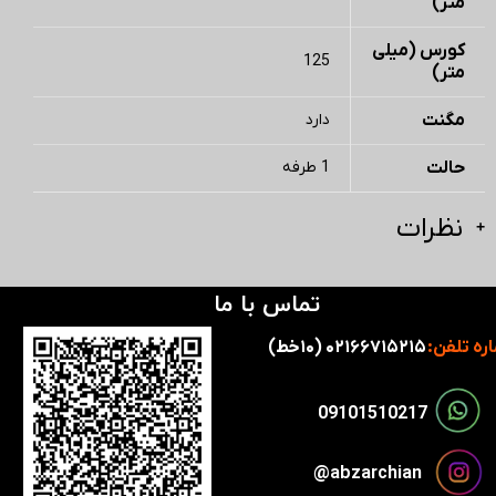
متر)
کورس (میلی
125
متر)
مگنت
دارد
حالت
1 طرفه
نظرات
تماس با ما
ره تلفن:
۰۲۱۶۶۷۱۵۲۱۵ (۱۰خط)
​​09101510217​​​​​​​
​​​abzarchian@