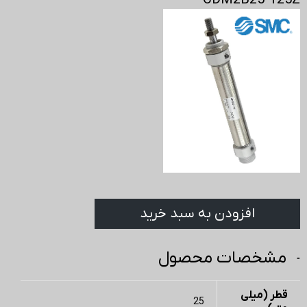
CDM2B25-125Z
افزودن به سبد خرید
مشخصات محصول
قطر (میلی
25