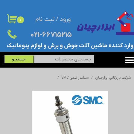
حساب کاربری من
ورود
/
ثبت نام
۰
تغییر گذر واژه
۰۲۱-۶۶۷۱۵۲۱۵​​​​​​​
سفارشات
​وارد کننده ماشین آلات جوش و برش و لوازم پنوماتیک
خروج از حساب کاربری
جستجو
شرکت بازرگانی ابزارچیان
سیلندر قلمی SMC
جک/سیلندر قلمی اس ام سی - SMC