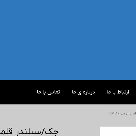
ارتباط با ما
درباره ی ما
تماس با ما
ام سی - SMC
جک/سیلندر قلمی ا