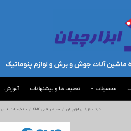
ده ماشین آلات جوش و برش و لوازم پنوماتیک
ت
محصولات
تخفیف ها و پیشنهادات
آموزش
شرکت بازرگانی ابزارچیان
سیلندر قلمی SMC
جک/سیلندر قلمی اس 