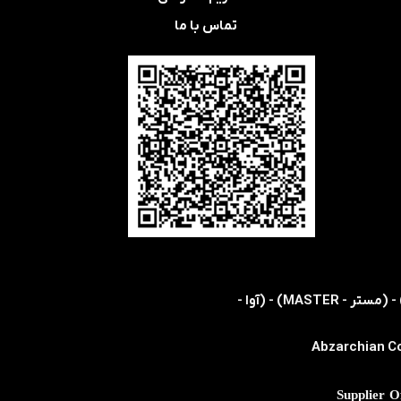
تماس با ما
​​اولین و تنها نمایندگی رسمی شرکت های (اس ام سی - SMC) - (هریس - HARRIS) - (کویکه - KOIKE) - (مستر - MASTER) - (آوا -
Abzarchian Co