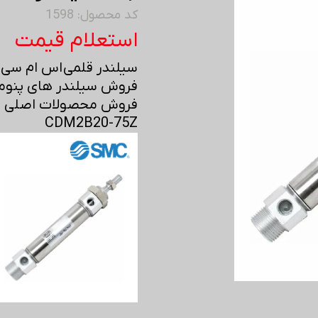
کد محصول: 1598
استعلام قیمت
سیلندر قلمی اس ام سی - MC
فروش سیلندر های پنوما
فروش محصولات اصلی اس 
CDM2B20-75Z