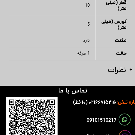
قطر (میلی
10
متر)
کورس (میلی
5
متر)
مگنت
دارد
حالت
1 طرفه
نظرات
تماس با ما
ره تلفن:
۰۲۱۶۶۷۱۵۲۱۵ (۱۰خط)
​​09101510217​​​​​​​