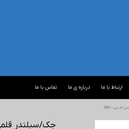
ارتباط با ما
درباره ی ما
تماس با ما
ام سی - SMC
جک/سیلندر قلمی ا