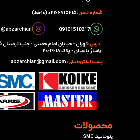
شماره تلفن:
۰۲۱۶۶۷۱۵۲۱۵ (۱۰خط)
​​​abzarchian@
​​09101510217​​​​​​​
آدرس:
تهران - خیابان امام خمینی - جنب ترمینال
پاساژ باستان - پلاک ۱۸-۱۹-۲۰
پست الکترونیکی:
abzarchian@gmail.com
​محصولات
پنوماتیک SMC