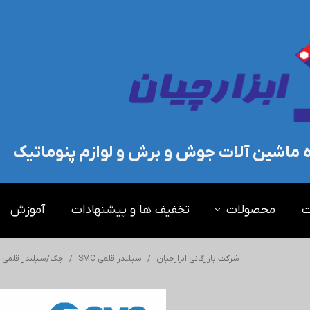
ده ماشین آلات جوش و برش و لوازم پنوماتیک
ت
محصولات
تخفیف ها و پیشنهادات
آموزش
شرکت بازرگانی ابزارچیان
سیلندر قلمی SMC
جک/سیلندر قلمی اس 