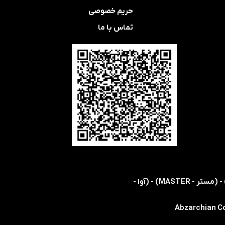
حریم خصوصی
تماس با ما
​​اولین و تنها نمایندگی رسمی شرکت های (اس ام سی - SMC) - (هریس - HARRIS) - (کویکه - KOIKE) - (مستر - MASTER) - (آوا -
Abzarchian Co