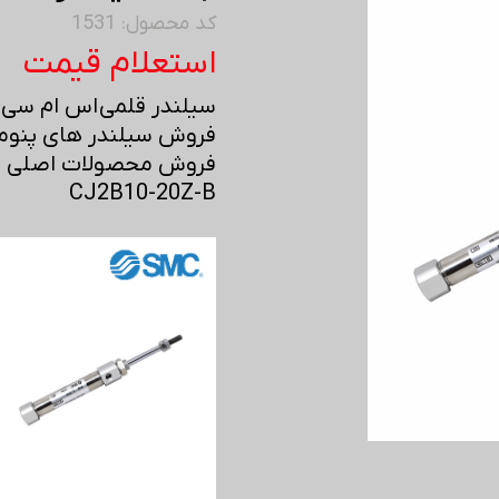
کد محصول: 1531
استعلام قیمت
سیلندر قلمی اس ام سی - MC
فروش سیلندر های پنوما
فروش محصولات اصلی اس 
CJ2B10-20Z-B