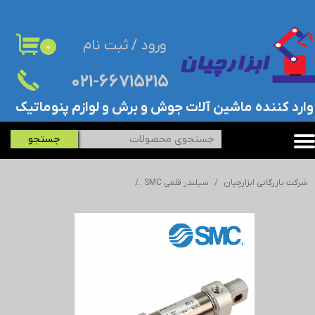
حساب کاربری من
ورود
/
ثبت نام
۰
تغییر گذر واژه
۰۲۱-۶۶۷۱۵۲۱۵​​​​​​​
سفارشات
​وارد کننده ماشین آلات جوش و برش و لوازم پنوماتیک
خروج از حساب کاربری
جستجو
شرکت بازرگانی ابزارچیان
سیلندر قلمی SMC
جک/سیلندر قلمی اس ام سی - SMC - ISO 4632