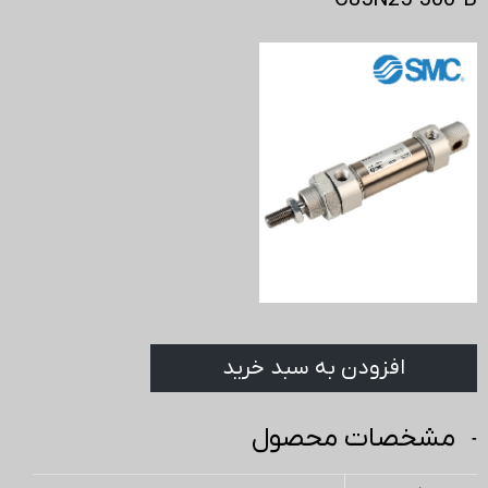
C85N25-300-B
افزودن به سبد خرید
مشخصات محصول