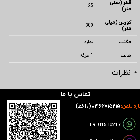
قطر (میلی
25
متر)
کورس (میلی
300
متر)
مگنت
ندارد
حالت
1 طرفه
نظرات
تماس با ما
ره تلفن:
۰۲۱۶۶۷۱۵۲۱۵ (۱۰خط)
​​09101510217​​​​​​​