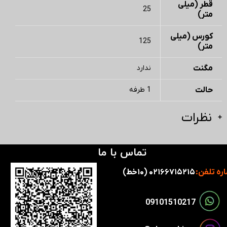
قطر (میلی
25
متر)
کورس (میلی
125
متر)
مگنت
ندارد
حالت
1 طرفه
نظرات
تماس با ما
ره تلفن:
۰۲۱۶۶۷۱۵۲۱۵ (۱۰خط)
​​09101510217​​​​​​​