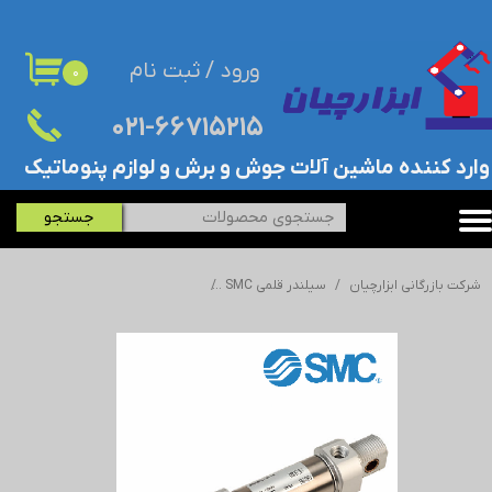
حساب کاربری من
ورود
/
ثبت نام
۰
تغییر گذر واژه
۰۲۱-۶۶۷۱۵۲۱۵​​​​​​​
سفارشات
​وارد کننده ماشین آلات جوش و برش و لوازم پنوماتیک
خروج از حساب کاربری
جستجو
شرکت بازرگانی ابزارچیان
سیلندر قلمی SMC
جک/سیلندر قلمی اس ام سی - SMC - ISO 4632