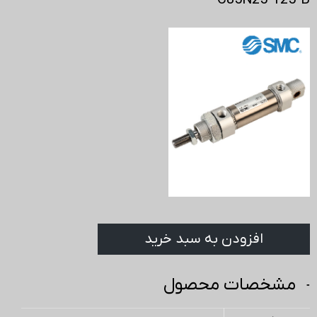
C85N25-125-B
افزودن به سبد خرید
مشخصات محصول