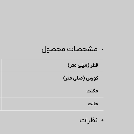
مشخصات محصول
قطر (میلی متر)
کورس (میلی متر)
مگنت
حالت
نظرات