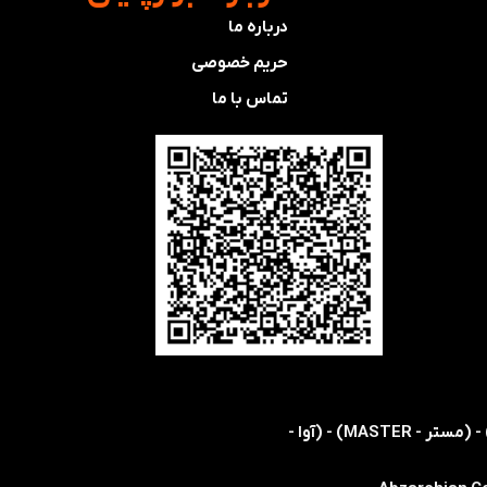
درباره ما
حریم خصوصی
تماس با ما
​​اولین و تنها نمایندگی رسمی شرکت های (اس ام سی - SMC) - (هریس - HARRIS) - (کویکه - KOIKE) - (مستر - MASTER) - (آوا -