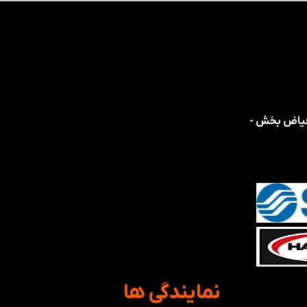
 فیاض بخش -
​نمایندگی ها