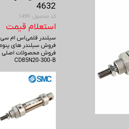
4632
کد محصول: 1499
استعلام قیمت
سیلندر قلمی اس ام سی - MC
فروش سیلندر های پنوما
فروش محصولات اصلی اس 
CD85N20-300-B