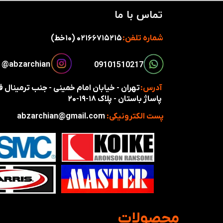
تماس با ما
شماره تلفن:
۰۲۱۶۶۷۱۵۲۱۵ (۱۰خط)
​​​abzarchian@
​​09101510217​​​​​​​
آدرس:
تهران - خیابان امام خمینی - جنب ترمینال
پاساژ باستان - پلاک ۱۸-۱۹-۲۰
پست الکترونیکی:
abzarchian@gmail.com
​محصولات