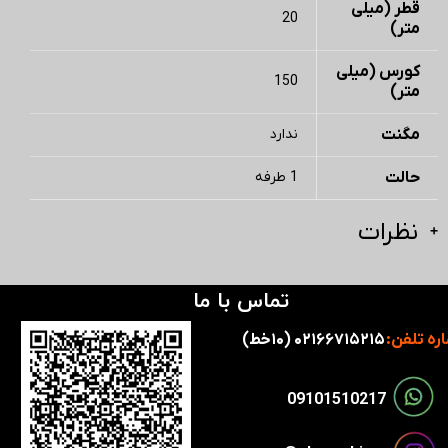
قطر (میلی
20
متر)
کورس (میلی
150
متر)
مگنت
ندارد
حالت
1 طرفه
نظرات
تماس با ما
ره تلفن:
۰۲۱۶۶۷۱۵۲۱۵ (۱۰خط)
​​09101510217​​​​​​​