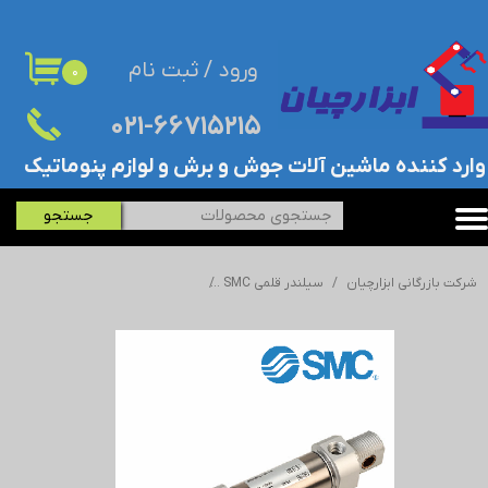
حساب کاربری من
ورود
/
ثبت نام
۰
تغییر گذر واژه
۰۲۱-۶۶۷۱۵۲۱۵​​​​​​​
سفارشات
​وارد کننده ماشین آلات جوش و برش و لوازم پنوماتیک
خروج از حساب کاربری
جستجو
شرکت بازرگانی ابزارچیان
سیلندر قلمی SMC
جک/سیلندر قلمی اس ام سی - SMC - ISO 4632